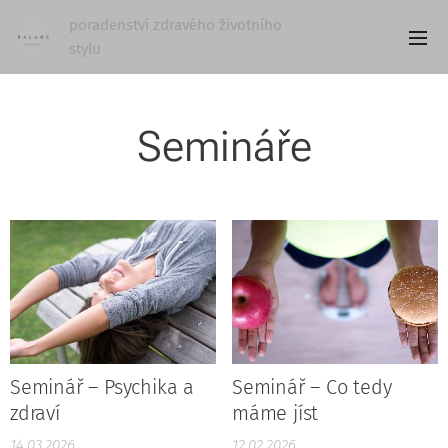
poradenství zdravého životního
stylu
Semináře
Seminář – Psychika a
Seminář – Co tedy
zdraví
máme jíst
14.03.2026
12.02.2026