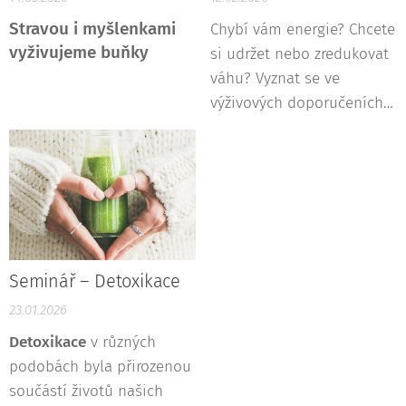
Stravou i myšlenkami
Chybí vám energie? Chcete
vyživujeme buňky
si udržet nebo zredukovat
váhu? Vyznat se ve
výživových doporučeních a
začít jíst tak, abyste byli
zdraví?
Seminář – Detoxikace
23.01.2026
Detoxikace
v různých
podobách byla přirozenou
součástí životů našich