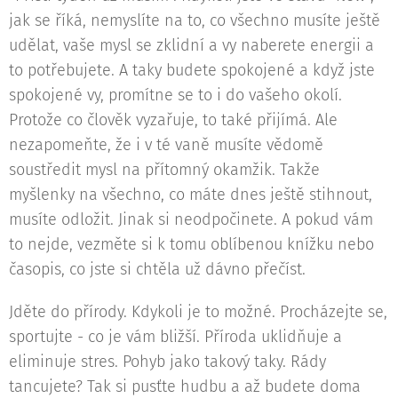
jak se říká, nemyslíte na to, co všechno musíte ještě
udělat, vaše mysl se zklidní a vy naberete energii a
to potřebujete. A taky budete spokojené a když jste
spokojené vy, promítne se to i do vašeho okolí.
Protože co člověk vyzařuje, to také přijímá. Ale
nezapomeňte, že i v té vaně musíte vědomě
soustředit mysl na přítomný okamžik. Takže
myšlenky na všechno, co máte dnes ještě stihnout,
musíte odložit. Jinak si neodpočinete. A pokud vám
to nejde, vezměte si k tomu oblíbenou knížku nebo
časopis, co jste si chtěla už dávno přečíst.
Jděte do přírody. Kdykoli je to možné. Procházejte se,
sportujte - co je vám bližší. Příroda uklidňuje a
eliminuje stres. Pohyb jako takový taky. Rády
tancujete? Tak si pusťte hudbu a až budete doma