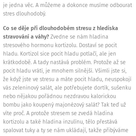
je jedna věc. A můžeme a dokonce musíme odbourat
stres dlouhodobý.
Co se děje při dlouhodobém stresu z hlediska
stravování a váhy?
Zvedne se nám hladina
stresového hormonu kortizolu. Dostaví se pocit
hladu. Kortizol sice pocit hladu potlačí, ale jen
krátkodobě. A tady nastává problém. Protože až se
pocit hladu vrátí, je mnohem silnější. Všimli jste si,
že když jste ve stresu a máte pocit hladu, neuspokojí
vás zeleninový salát, ale potřebujete dortík, sušenku
nebo nějakou pořádnou nezdravou kalorickou
bombu jako koupený majonézový salát? Tak teď už
víte proč. A protože stresem se zvedá hladina
kortizolu a také hladina inzulínu, tělo přestává
spalovat tuky a ty se nám ukládají, takže přibýváme