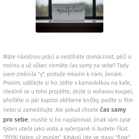
Máte náročnou práci a nestíháte domácnost, péči o
rodinu a už vůbec nemáte čas samy na sebe? Tady
jsem změnila "y", protože mluvím k nám, ženám.
Prosím, udělejte si ho. Jděte s kamarádkou na kafe,
ideálně se u toho projděte, dejte si voňavou koupel,
přečtěte si pár kapitol oblíbené knížky, pusťte si film
čas samy
nebo si zameditujte. Ale pokud chcete
pro sebe
, musíte si ho naplánovat. Jinak vám zase
týden uteče jako voda a vyčerpané si budete říkat
"Příští týden už musím". Kdykoli jste ve stavu "flow",