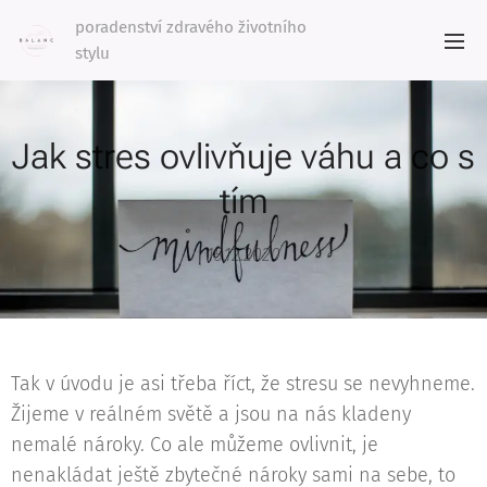
poradenství zdravého životního
stylu
Jak stres ovlivňuje váhu a co s
tím
15.12.2020
Tak v úvodu je asi třeba říct, že stresu se nevyhneme.
Žijeme v reálném světě a jsou na nás kladeny
nemalé nároky. Co ale můžeme ovlivnit, je
nenakládat ještě zbytečné nároky sami na sebe, to