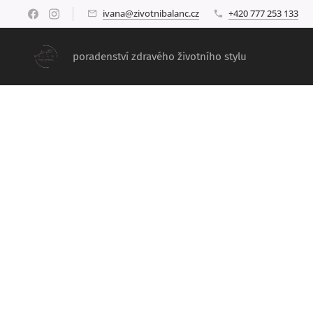
ivana@zivotnibalanc.cz
+420 777 253 133
poradenství zdravého životního stylu