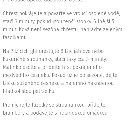
Chřest pokrájejte a povařte ve vroucí osolené vodě,
stačí 3 minuty, pokud jsou tenčí stonky. Silnější 5
minut. Když není sezóna chřestu, nahraďte zelenými
fazolkami.
Na 2 lžících ghí orestujte 8 lžic jáhlové nebo
kukuřičné strouhanky, stačí taky cca 3 minuty.
Malinko osolte a přidejte hrst pokrájeného
medvědího česneku. Pokud už je po sezóně, dejte
lžičku sušeného česneku a najemno nakrájenou
hladkolistou petrželku.
Promíchejte fazolky se strouhankou, přidejte
brambory a podávejte s holandskou omáčkou.