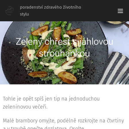
poradenství zdravého životního
stylu
Zelený chřest s jáhlovou
strouhankou
06.05.2023
Tohle je opět spíš jen tip na jednoduchou
zeleninovou večeři.
Malé brambory omyjte, podélně rozkrojte na čtvrtiny
a v troubě opečte dozlatova. Osolte.