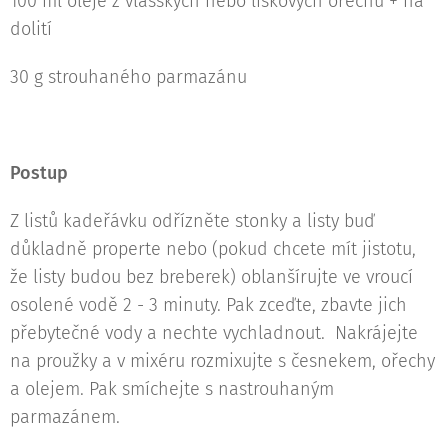
100 ml oleje z vlašských nebo lískových ořechů + na
dolití
30 g strouhaného parmazánu
Postup
Z listů kadeřávku odřízněte stonky a listy buď
důkladně properte nebo (pokud chcete mít jistotu,
že listy budou bez breberek) oblanšírujte ve vroucí
osolené vodě 2 - 3 minuty. Pak zceďte, zbavte jich
přebytečné vody a nechte vychladnout. Nakrájejte
na proužky a v mixéru rozmixujte s česnekem, ořechy
a olejem. Pak smíchejte s nastrouhaným
parmazánem.