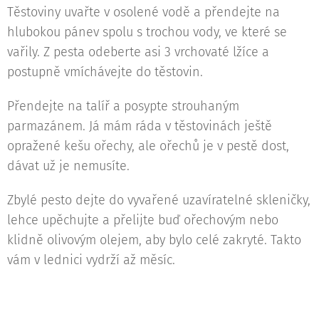
Těstoviny uvařte v osolené vodě a přendejte na
hlubokou pánev spolu s trochou vody, ve které se
vařily. Z pesta odeberte asi 3 vrchovaté lžíce a
postupně vmíchávejte do těstovin.
Přendejte na talíř a posypte strouhaným
parmazánem. Já mám ráda v těstovinách ještě
opražené kešu ořechy, ale ořechů je v pestě dost,
dávat už je nemusíte.
Zbylé pesto dejte do vyvařené uzavíratelné skleničky,
lehce upěchujte a přelijte buď ořechovým nebo
klidně olivovým olejem, aby bylo celé zakryté. Takto
vám v lednici vydrží až měsíc.