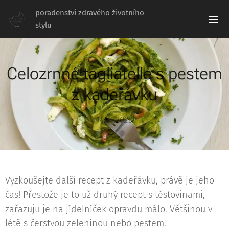
poradenství zdravého životního
stylu
Celozrnné tagliatelle s pestem
z kadeřávku
14.09.2020
Vyzkoušejte další recept z kadeřávku, právě je jeho
čas! Přestože je to už druhý recept s těstovinami,
zařazuju je na jídelníček opravdu málo. Většinou v
létě s čerstvou zeleninou nebo pestem.