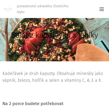
poradenství zdravého životního
stylu
Salát z kadeřávku s jablky
10.04.2022
Kadeřávek je druh kapusty. Obsahuje minerály jako
vápník, železo, hořčík a selen a vitamíny C, A, E a K.
Na 2 porce budete potřebovat