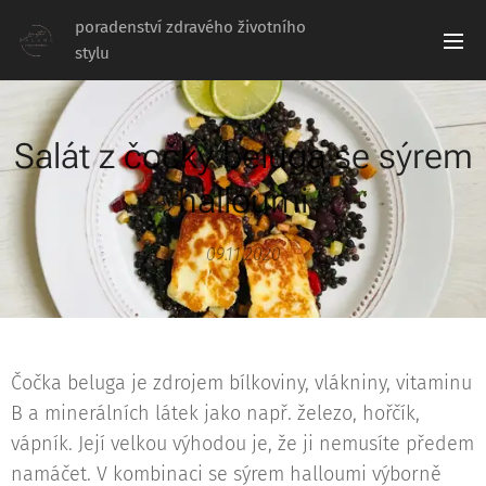
poradenství zdravého životního
stylu
Salát z čočky beluga se sýrem
halloumi
09.11.2020
Čočka beluga je zdrojem bílkoviny, vlákniny, vitaminu
B a minerálních látek jako např. železo, hořčík,
vápník. Její velkou výhodou je, že ji nemusíte předem
namáčet. V kombinaci se sýrem halloumi výborně