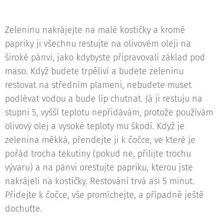
Zeleninu nakrájejte na malé kostičky a kromě
papriky ji všechnu restujte na olivovém oleji na
široké pánvi, jako kdybyste připravovali základ pod
maso. Když budete trpěliví a budete zeleninu
restovat na středním plameni, nebudete muset
podlévat vodou a bude líp chutnat. Já ji restuju na
stupni 5, vyšší teplotu nepřidávám, protože používám
olivový olej a vysoké teploty mu škodí. Když je
zelenina měkká, přendejte ji k čočce, ve které je
pořád trocha tekutiny (pokud ne, přilijte trochu
vývaru) a na pánvi orestujte papriku, kterou jste
nakrájeli na kostičky. Restování trvá asi 5 minut.
Přidejte k čočce, vše promíchejte, a případně ještě
dochuťte.