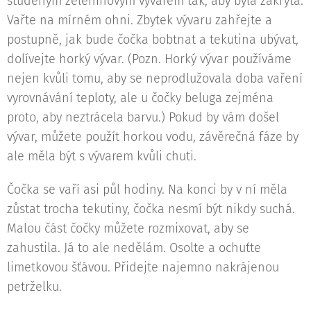
studeným zeleninovým vývarem tak, aby byla zakrytá.
Vařte na mírném ohni. Zbytek vývaru zahřejte a
postupně, jak bude čočka bobtnat a tekutina ubývat,
dolívejte horký vývar. (Pozn. Horký vývar používáme
nejen kvůli tomu, aby se neprodlužovala doba vaření
vyrovnávání teploty, ale u čočky beluga zejména
proto, aby neztrácela barvu.) Pokud by vám došel
vývar, můžete použít horkou vodu, závěrečná fáze by
ale měla být s vývarem kvůli chuti.
Čočka se vaří asi půl hodiny. Na konci by v ní měla
zůstat trocha tekutiny, čočka nesmí být nikdy suchá.
Malou část čočky můžete rozmixovat, aby se
zahustila. Já to ale nedělám. Osolte a ochuťte
limetkovou šťávou. Přidejte najemno nakrájenou
petrželku.