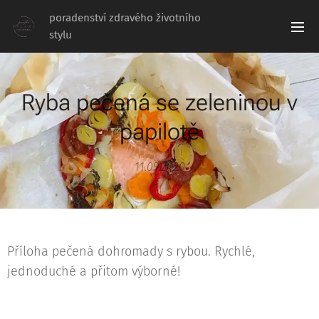
poradenství zdravého životního
stylu
Ryba pečená se zeleninou v
papilotě
11.09.2020
Příloha pečená dohromady s rybou. Rychlé,
jednoduché a přitom výborné!