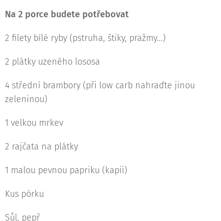
Na 2 porce budete potřebovat
2 filety bílé ryby (pstruha, štiky, pražmy...)
2 plátky uzeného lososa
4 střední brambory (při low carb nahraďte jinou
zeleninou)
1 velkou mrkev
2 rajčata na plátky
1 malou pevnou papriku (kapii)
Kus pórku
Sůl, pepř