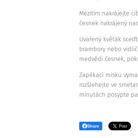
Mezitím nakrájejte ci
česnek nakrájený nadr
Uvařený květák sceďt
brambory nebo vidličk
medvědí česnek, pok
Zapékací misku vymaž
rozšlehejte ve smetan
minutách posypte par
Share