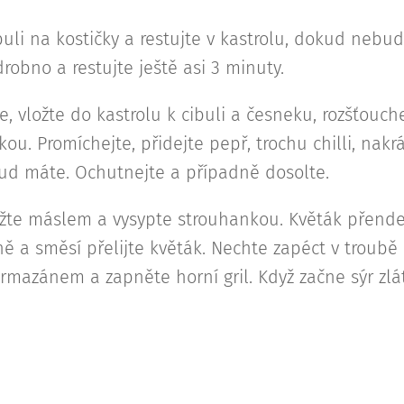
buli na kostičky a restujte v kastrolu, dokud nebu
obno a restujte ještě asi 3 minuty.
e, vložte do kastrolu k cibuli a česneku, rozšťouc
ou. Promíchejte, přidejte pepř, trochu chilli, nak
ud máte. Ochutnejte a případně dosolte.
te máslem a vysypte strouhankou. Květák přendej
ě a směsí přelijte květák. Nechte zapéct v troubě
mazánem a zapněte horní gril. Když začne sýr zlá