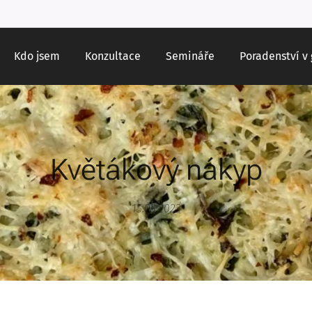
Kdo jsem
Konzultace
Semináře
Poradenství v
Květákový nákyp
15.03.2023