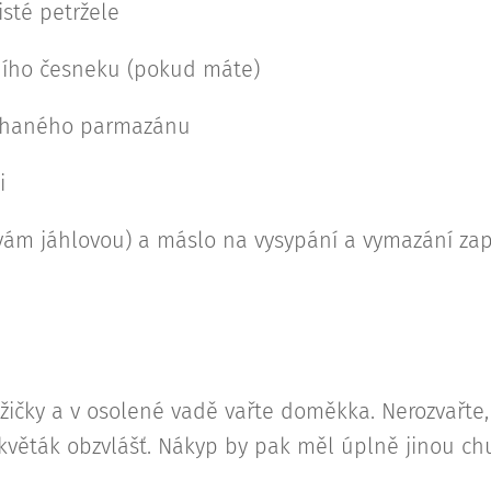
sté petržele
ího česneku (pokud máte)
ouhaného parmazánu
i
vám jáhlovou) a máslo na vysypání a vymazání za
ůžičky a v osolené vadě vařte doměkka. Nerozvařte
 květák obzvlášť. Nákyp by pak měl úplně jinou ch