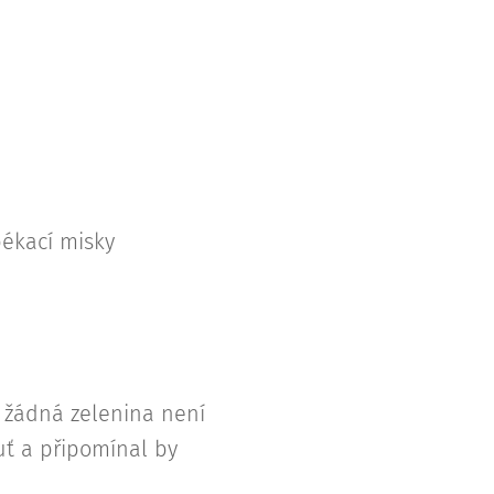
pékací misky
, žádná zelenina není
uť a připomínal by