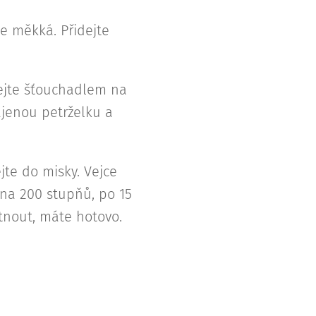
de měkká. Přidejte
hejte šťouchadlem na
rájenou petrželku a
te do misky. Vejce
 na 200 stupňů, po 15
tnout, máte hotovo.