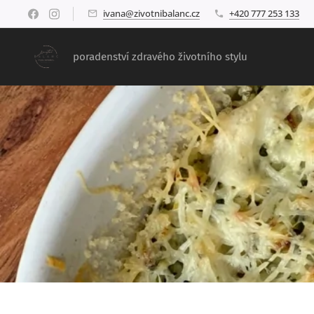
ivana@zivotnibalanc.cz
+420 777 253 133
poradenství zdravého životního stylu