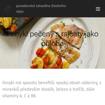
poradenství zdravého životního
stylu
Fenykl pečený s rajčaty jako
příloha
09.11.2020
Fenykl má spoustu benefitů: vysoký obsah vlákniny, z
minerálů především draslík, železo a hořčík, dále
vitamíny A, C a B6.