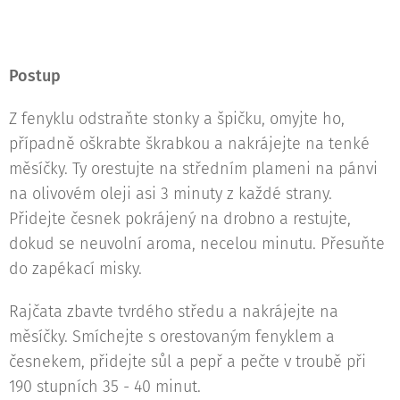
Postup
Z fenyklu odstraňte stonky a špičku, omyjte ho,
případně oškrabte škrabkou a nakrájejte na tenké
měsíčky. Ty orestujte na středním plameni na pánvi
na olivovém oleji asi 3 minuty z každé strany.
Přidejte česnek pokrájený na drobno a restujte,
dokud se neuvolní aroma, necelou minutu. Přesuňte
do zapékací misky.
Rajčata zbavte tvrdého středu a nakrájejte na
měsíčky. Smíchejte s orestovaným fenyklem a
česnekem, přidejte sůl a pepř a pečte v troubě při
190 stupních 35 - 40 minut.