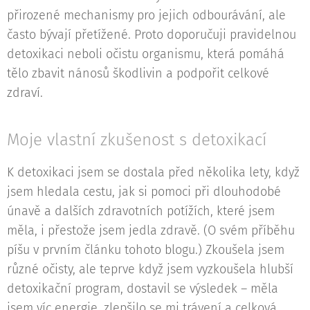
přirozené mechanismy pro jejich odbourávání, ale
často bývají přetížené. Proto doporučuji pravidelnou
detoxikaci neboli očistu organismu, která pomáhá
tělo zbavit nánosů škodlivin a podpořit celkové
zdraví.
Moje vlastní zkušenost s detoxikací
K detoxikaci jsem se dostala před několika lety, když
jsem hledala cestu, jak si pomoci při dlouhodobé
únavě a dalších zdravotních potížích, které jsem
měla, i přestože jsem jedla zdravě. (O svém příběhu
píšu v prvním článku tohoto blogu.) Zkoušela jsem
různé očisty, ale teprve když jsem vyzkoušela hlubší
detoxikační program, dostavil se výsledek – měla
jsem víc energie, zlepšilo se mi trávení a celková