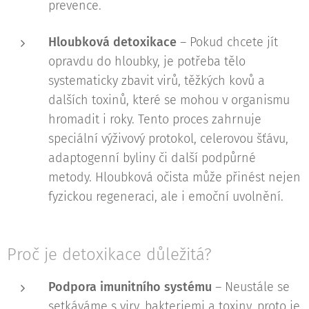
prevence.
Hloubková detoxikace
– Pokud chcete jít
opravdu do hloubky, je potřeba tělo
systematicky zbavit virů, těžkých kovů a
dalších toxinů, které se mohou v organismu
hromadit i roky. Tento proces zahrnuje
speciální výživový protokol, celerovou šťávu,
adaptogenní byliny či další podpůrné
metody. Hloubková očista může přinést nejen
fyzickou regeneraci, ale i emoční uvolnění.
Proč je detoxikace důležitá?
Podpora imunitního systému
– Neustále se
setkáváme s viry, bakteriemi a toxiny, proto je