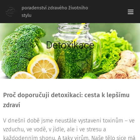
poradenství zdravého životního
stylu
Detoxikace
02.03.2025
Proč doporučuji detoxikaci: cesta k lepšímu
zdraví
V dnešní době jsme neustále vystaveni toxinům – ve
vzduchu, ve vodě, v jídle, ale i ve stresu a
každodenním shonu. A taky virům. Naše tělo sice má