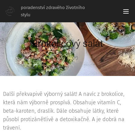
poradenství zdravého životního
stylu
Brokolicový salát
06.12.2020
Další překvapivě výborný salát! A navíc z brokolice,
která nám výborně prospívá. Obsahuje vitamín C,
beta-karoten, draslík. Dále obsahuje látky, které
působí protizánětlivě a detoxikačně. A je dobrá na
trávení.