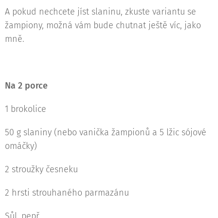
A pokud nechcete jíst slaninu, zkuste variantu se
žampiony, možná vám bude chutnat ještě víc, jako
mně.
Na 2 porce
1 brokolice
50 g slaniny (nebo vanička žampionů a 5 lžic sójové
omáčky)
2 stroužky česneku
2 hrsti strouhaného parmazánu
Sůl, pepř